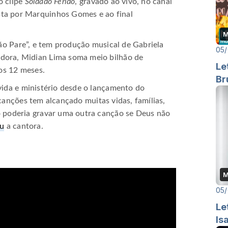
o clipe
Soldado Ferido
, gravado ao vivo, no canal
ta por Marquinhos Gomes e ao final
M
ão Pare”, e tem produção musical de Gabriela
05/
dora, Midian Lima soma meio bilhão de
Le
mos 12 meses.
Br
vida e ministério desde o lançamento do
canções tem alcançado muitas vidas, famílias,
o poderia gravar uma outra canção se Deus não
u
a cantora.
M
05/
Le
Is