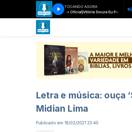
TOCANDO AGORA
 Souza Eu Permiti o Vento [Clipe Oficial]
Vitória Souza Eu Permiti o Vento [C
Letra e música: ouça ‘
Midian Lima
Publicado em 18/02/2021 23:40