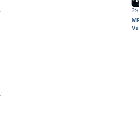
M
05/
i
MP
Va
i