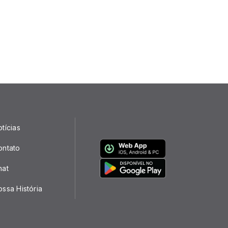
tícias
ontato
hat
ssa História