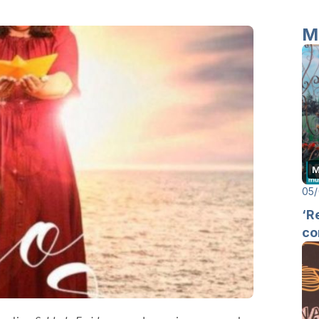
M
M
05/
‘R
co