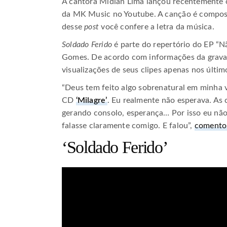
A cantora Midian Lima lançou recentemente 
da MK Music no Youtube. A canção é compos
desse
post
você confere a letra da música.
Soldado Ferido
é parte do repertório do EP “N
Gomes. De acordo com informações da grava
visualizações de seus clipes apenas nos últi
“Deus tem feito algo sobrenatural em minha 
CD
‘Milagre’
. Eu realmente não esperava. As 
gerando consolo, esperança… Por isso eu nã
falasse claramente comigo. E falou”,
comento
‘Soldado Ferido’