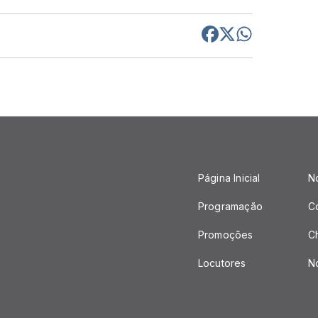
Página Inicial
No
Programação
C
Promoções
C
Locutores
No