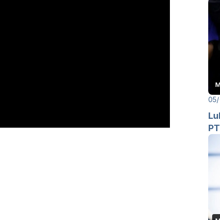
M
05/
Lu
PT