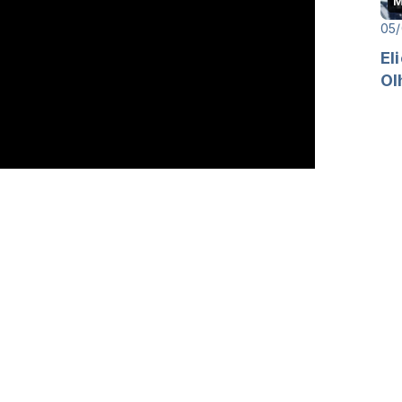
M
05/
El
Ol