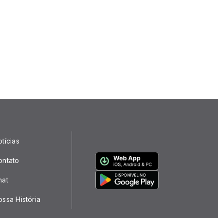
tícias
ontato
hat
ssa História