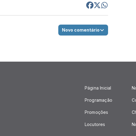
Novo comentário
Página Inicial
No
Programação
C
Promoções
C
Locutores
No