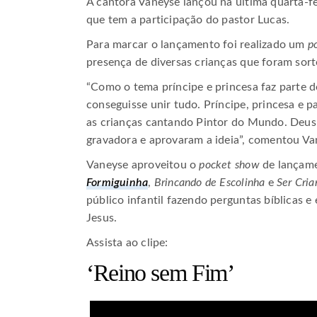
A cantora Vaneyse lançou na última quarta-fei
que tem a participação do pastor Lucas.
Para marcar o lançamento foi realizado um
p
presença de diversas crianças que foram so
“Como o tema príncipe e princesa faz parte d
conseguisse unir tudo. Príncipe, princesa e p
as crianças cantando Pintor do Mundo. Deus
gravadora e aprovaram a ideia”, comentou Va
Vaneyse aproveitou o
pocket show
de lançame
Formiguinha
,
Brincando de Escolinha
e
Ser Cri
público infantil fazendo perguntas bíblicas e
Jesus.
Assista ao clipe:
‘Reino sem Fim’