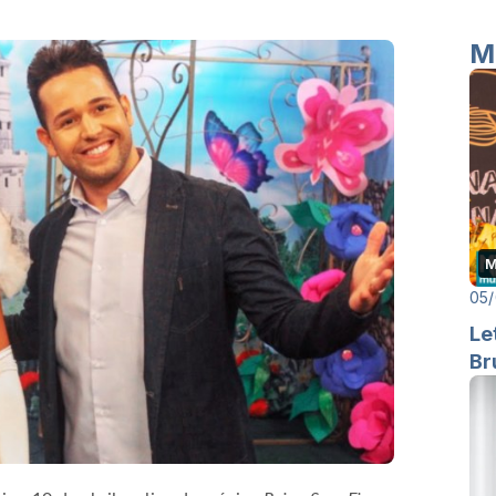
M
M
05/
Le
Br