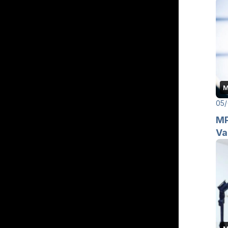
M
05/
MP
Va