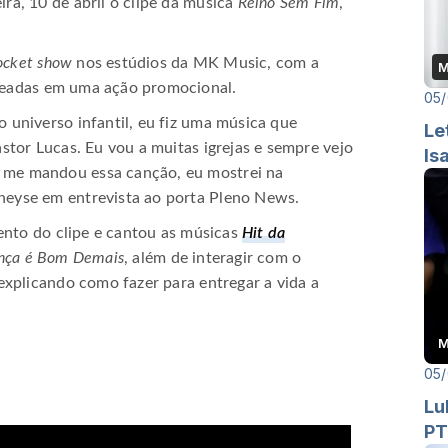
ra, 10 de abril o clipe da música
Reino Sem Fim
,
ocket show
nos estúdios da MK Music, com a
M
rteadas em uma ação promocional.
05/
o universo infantil, eu fiz uma música que
Le
astor Lucas. Eu vou a muitas igrejas e sempre vejo
Is
 me mandou essa canção, eu mostrei na
neyse em entrevista ao porta Pleno News.
nto do clipe e cantou as músicas
Hit da
ança é Bom Demais
, além de interagir com o
 explicando como fazer para entregar a vida a
M
05/
Lu
PT