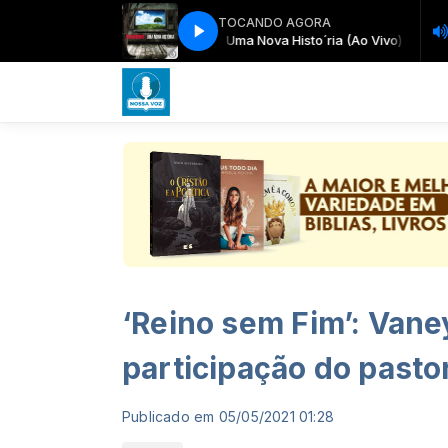
TOCANDO AGORA
Uma Nova Histo´ria (Ao Vivo)
06 Uma Nova Histo´ria (Ao Vivo)
‘Reino sem Fim’: Vane
participação do pasto
Publicado em 05/05/2021 01:28