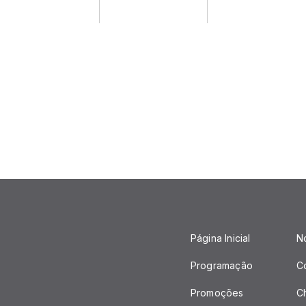
Página Inicial
No
Programação
C
Promoções
C