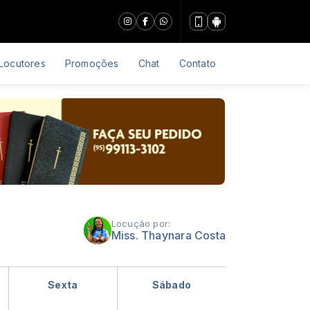
Locutores
Promoções
Chat
Contato
Locução por:
Miss. Thaynara Costa
Sexta
Sábado