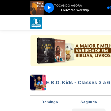
TOCANDO AGORA
lime Louvor com Pr. Helon e Missionária Leila
Louvores Worship
Louvores Worship
Sublime Louvor com Pr. Helo
E.B.D. Kids - Classes 3 a 
Domingo
Segunda