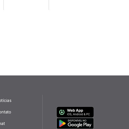
tícias
ontato
hat