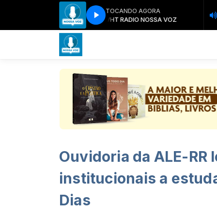
TOCANDO AGORA
T RADIO NOSSA VOZ
VHT RADIO NOSSA VOZ
Ouvidoria da ALE-RR 
institucionais a estu
Dias