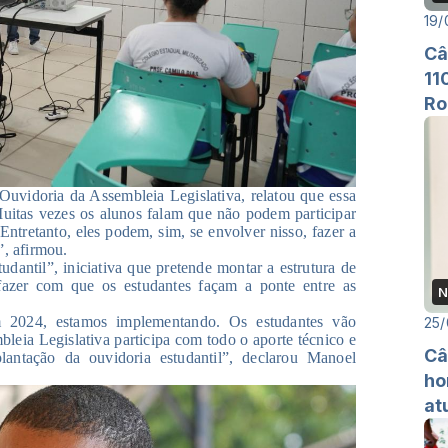
19/
Câ
11
Ro
 Ouvidoria da Assembleia Legislativa, relatou que essa
Muitas vezes os alunos falam que não podem participar
Entretanto, eles podem, sim, se envolver nisso, fazer a
”, afirmou.
dantil”, iniciativa que pretende montar a estrutura de
fazer com que os estudantes façam a ponte entre as
N
m 2024, estamos implementando. Os estudantes vão
25/
bleia Legislativa participa com todo o aporte técnico e
Câ
plantação da ouvidoria estudantil”, declarou Manoel
ho
at