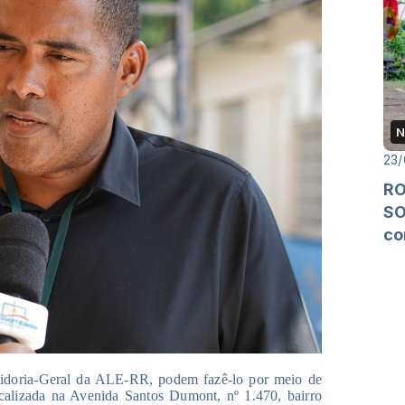
N
23/
RO
SO
co
vidoria-Geral da ALE-RR, podem fazê-lo por meio de
localizada na Avenida Santos Dumont, nº 1.470, bairro