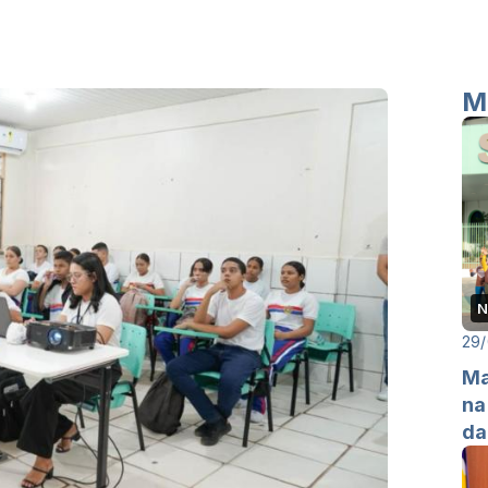
M
N
29
Ma
na
da