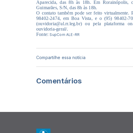
Aparecida, das 8h às 18h. Em Rorainópolis, 
Guimarães, S/N, das 8h às 18h.
O contato também pode ser feito virtualmente. P
98402-2474, em Boa Vista, e o (95) 98402-703
(ouvidoria@al.rr.leg.br) ou pela plataforma on-l
ouvidoria-geral/.
Fonte:
SupCom ALE-RR
Compartilhe essa notícia
Comentários