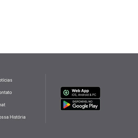
tícias
ontato
hat
ssa História