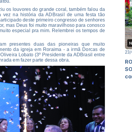
atou.
iu os louvores do grande coral, também falou da
a vez na história da ADBrasil de uma festa tão
 participado deste primeiro congresso de senhores
or, mas Deus foi muito maravilhoso para conosco
oi muito especial pra mim. Relembrei os tempos de
N
ram presentes duas das pioneiras que muito
imento da igreja em Roraima - a irmã Dorcas de
23/
e Oliveira Lobato (3º Presidente da ADBrasil entre
nrada em fazer parte dessa obra.
RO
SO
co