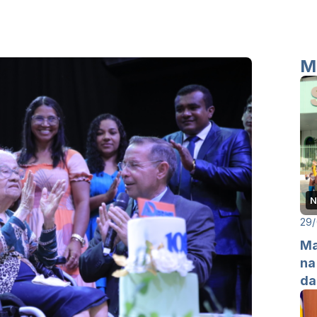
M
N
29
Ma
na
da