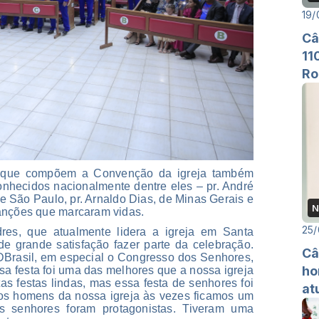
19/
Câ
11
Ro
s que compõem a Convenção da igreja também
nhecidos nacionalmente dentre eles – pr. André
de São Paulo, pr. Arnaldo Dias, de Minas Gerais e
N
canções que marcaram vidas.
25/
dres, que atualmente lidera a igreja em Santa
e grande satisfação fazer parte da celebração.
Câ
DBrasil, em especial o Congresso dos Senhores,
ho
a festa foi uma das melhores que a nossa igreja
tas festas lindas, mas essa festa de senhores foi
at
 os homens da nossa igreja às vezes ficamos um
 senhores foram protagonistas. Tiveram uma