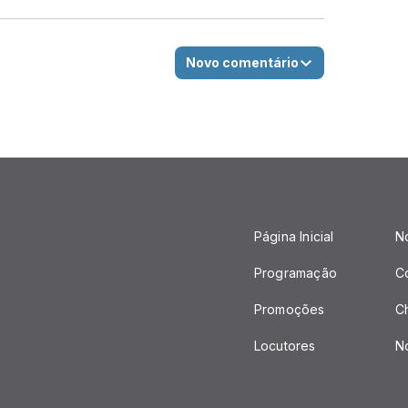
Novo comentário
Página Inicial
No
Programação
C
Promoções
C
Locutores
No