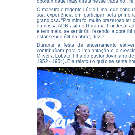
oportunidade mais direta nesse trabalho”, rel
O maestro e regente Lúcio Lima, que conduz
sua experiência em participar pela primeir
grandiosa. “Pra mim foi muito prazeroso ter
da nossa ADBrasil de Roraima. Foi desafiad
e tem mais, se sentir útil fazendo a obra f
estar sendo útil na obra”, disse.
Durante a festa de encerramento estive
contribuíram para a implantação e o cresc
Oliveira Lobato, filha do pastor Joviniano d
1952 - 1954). Ela relatou o quão se sente ho