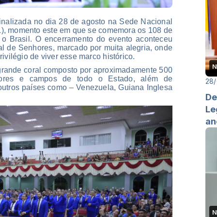
i finalizada no dia 28 de agosto na Sede Nacional
), momento este em que se comemora os 108 de
o Brasil. O encerramento do evento aconteceu
l de Senhores, marcado por muita alegria, onde
ivilégio de viver esse marco histórico.
N
 grande coral composto por aproximadamente 500
riores e campos de todo o Estado, além de
28
 outros países como – Venezuela, Guiana Inglesa
De
Le
an
N