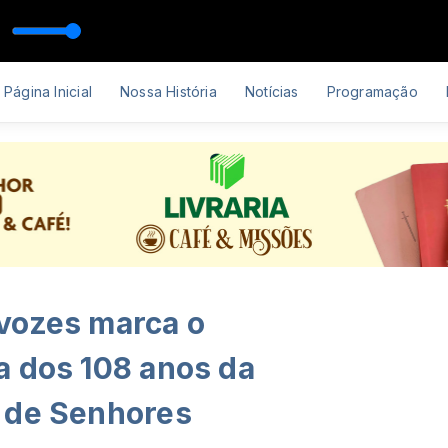
dioclipe)
Damares A Essência da Adoração (Audioclipe)
Página Inicial
Nossa História
Notícias
Programação
vozes marca o
a dos 108 anos da
 de Senhores