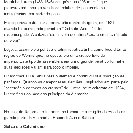
Martinho Lutero (1483-1546) compôs suas “95 teses”, que
protestavam contra a venda de indultos de penitência ou
indulgências, por parte do papa.
Ele esperava estimular a renovação dentro da igreja, em 1521,
quando foi convocado perante a “Dieta de Worms” e foi
excomungado. A palavra “dieta” vem do latim
díaita
e significa “modo
de viver”.
Logo, a assembleia política e administrativa tinha como foco ditar as
regras de Worms que, na época, era uma cidade livre do
império.
Este tipo de assembleia era um órgão deliberativo formal e
suas decisões valiam para todo o império.
Lutero traduziu a Bíblia para o alemão e continuou sua produção de
panfletos. Quando os camponeses alemães, inspirados em parte pelo
“sacerdócio de todos os crentes” de Lutero, se revoltaram em 1524,
Lutero ficou do lado dos príncipes da Alemanha.
No final da Reforma, o luteranismo tornou-se a religião do estado em
grande parte da Alemanha, Escandinávia e Báltico.
Suíça e o Calvinismo