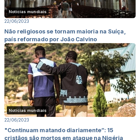
Notícias mundiais
22/06/2023
Não religiosos se tornam maioria na Suíça,
país reformado por João Calvino
Notícias mundiais
22/06/2023
"Continuam matando diariamente”: 15
cristãos são mortos em ataque na Nigéria