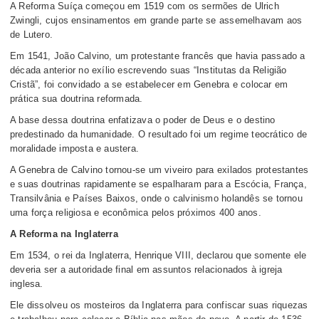
A Reforma Suíça começou em 1519 com os sermões de Ulrich
Zwingli, cujos ensinamentos em grande parte se assemelhavam aos
de Lutero.
Em 1541, João Calvino, um protestante francês que havia passado a
década anterior no exílio escrevendo suas “Institutas da Religião
Cristã”, foi convidado a se estabelecer em Genebra e colocar em
prática sua doutrina reformada.
A base dessa doutrina enfatizava o poder de Deus e o destino
predestinado da humanidade. O resultado foi um regime teocrático de
moralidade imposta e austera.
A Genebra de Calvino tornou-se um viveiro para exilados protestantes
e suas doutrinas rapidamente se espalharam para a Escócia, França,
Transilvânia e Países Baixos, onde o calvinismo holandês se tornou
uma força religiosa e econômica pelos próximos 400 anos.
A Reforma na Inglaterra
Em 1534, o rei da Inglaterra, Henrique VIII, declarou que somente ele
deveria ser a autoridade final em assuntos relacionados à igreja
inglesa.
Ele dissolveu os mosteiros da Inglaterra para confiscar suas riquezas