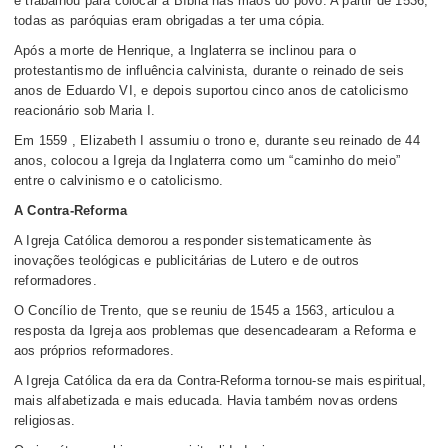
e trabalhou para colocar a Bíblia nas mãos do povo. A partir de 1536,
todas as paróquias eram obrigadas a ter uma cópia.
Após a morte de Henrique, a Inglaterra se inclinou para o
protestantismo de influência calvinista, durante o reinado de seis
anos de Eduardo VI, e depois suportou cinco anos de catolicismo
reacionário sob Maria I.
Em 1559 , Elizabeth I assumiu o trono e, durante seu reinado de 44
anos, colocou a Igreja da Inglaterra como um “caminho do meio”
entre o calvinismo e o catolicismo.
A Contra-Reforma
A Igreja Católica demorou a responder sistematicamente às
inovações teológicas e publicitárias de Lutero e de outros
reformadores.
O Concílio de Trento, que se reuniu de 1545 a 1563, articulou a
resposta da Igreja aos problemas que desencadearam a Reforma e
aos próprios reformadores.
A Igreja Católica da era da Contra-Reforma tornou-se mais espiritual,
mais alfabetizada e mais educada. Havia também novas ordens
religiosas.