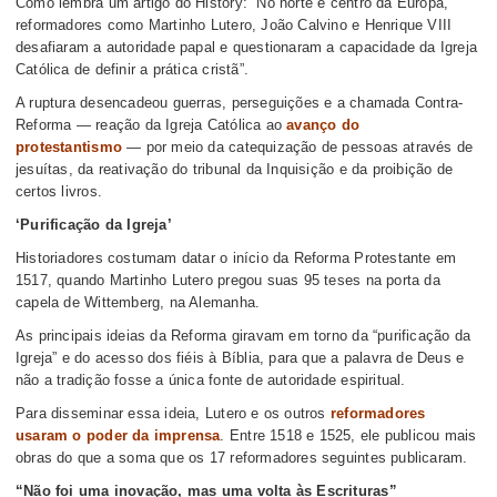
Como lembra um artigo do History: “No norte e centro da Europa,
reformadores como Martinho Lutero, João Calvino e Henrique VIII
desafiaram a autoridade papal e questionaram a capacidade da Igreja
Católica de definir a prática cristã”.
A ruptura desencadeou guerras, perseguições e a chamada Contra-
Reforma — reação da Igreja Católica ao
avanço do
protestantismo
— por meio da catequização de pessoas através de
jesuítas, da reativação do tribunal da Inquisição e da proibição de
certos livros.
‘Purificação da Igreja’
Historiadores costumam datar o início da Reforma Protestante em
1517, quando Martinho Lutero pregou suas 95 teses na porta da
capela de Wittemberg, na Alemanha.
As principais ideias da Reforma giravam em torno da “purificação da
Igreja” e do acesso dos fiéis à Bíblia, para que a palavra de Deus e
não a tradição fosse a única fonte de autoridade espiritual.
Para disseminar essa ideia, Lutero e os outros
reformadores
usaram o poder da imprensa
. Entre 1518 e 1525, ele publicou mais
obras do que a soma que os 17 reformadores seguintes publicaram.
“Não foi uma inovação, mas uma volta às Escrituras”